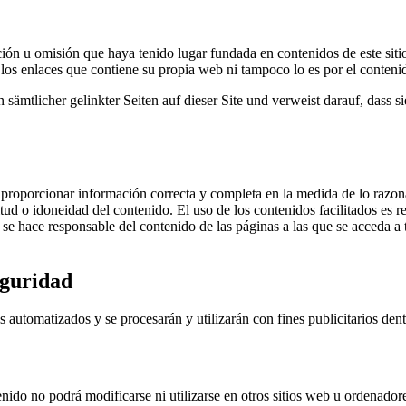
ón u omisión que haya tenido lugar fundada en contenidos de este siti
 los enlaces que contiene su propia web ni tampoco lo es por el conteni
en sämt­li­cher gelink­ter Seiten auf dieser Site und verweist darauf, dass 
r proporcionar información correcta y completa en la medida de lo raz
titud o idoneidad del contenido. El uso de los contenidos facilitados es 
o se hace responsable del contenido de las páginas a las que se acceda a
eguridad
 automatizados y se procesarán y utilizarán con fines publicitarios de
enido no podrá modificarse ni utilizarse en otros sitios web u ordenador